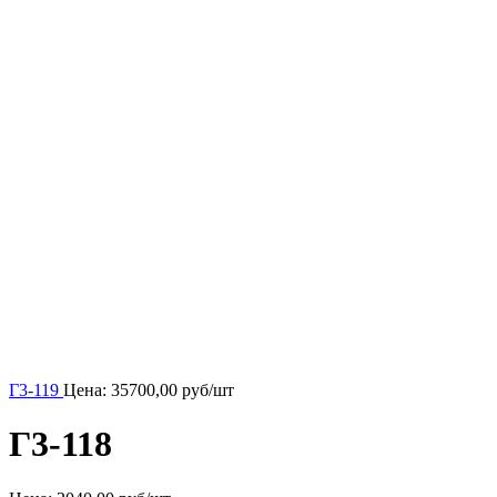
Г3-119
Цена:
35700,00
руб/шт
Г3-118