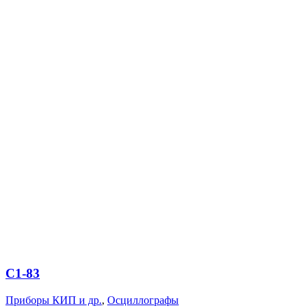
С1-83
Приборы КИП и др.
,
Осциллографы