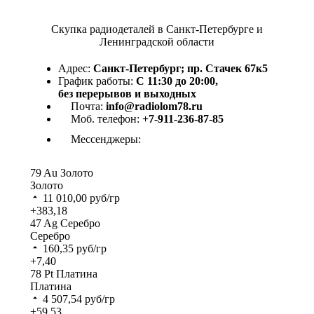
Скупка радиодеталей в Санкт-Петербурге и
Ленинградской области
Адрес:
Санкт-Петербург; пр. Стачек 67к5
График работы:
С 11:30 до 20:00,
без перерывов и выходных
Почта:
info@radiolom78.ru
Моб. телефон:
+7-911-236-87-85
Мессенджеры:
79
Au
Золото
Золото
11 010,00
руб/гр
+383,18
47
Ag
Серебро
Серебро
160,35
руб/гр
+7,40
78
Pt
Платина
Платина
4 507,54
руб/гр
+59,53