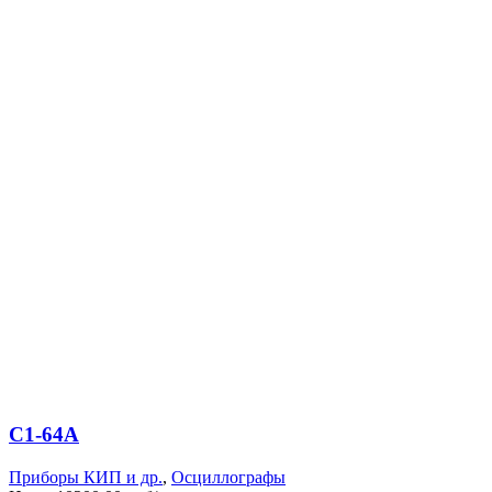
С1-64А
Приборы КИП и др.
,
Осциллографы