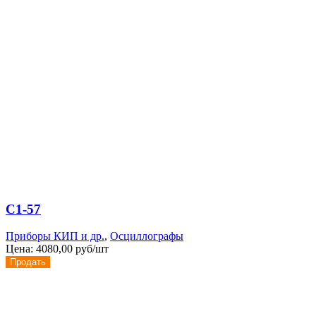
С1-57
Приборы КИП и др.
,
Осциллографы
Цена:
4080,00 руб/шт
Продать