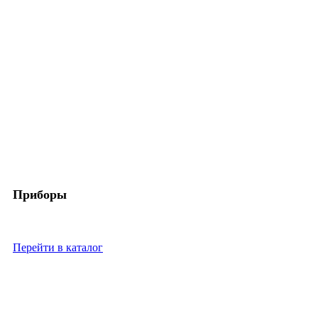
Приборы
Скупка контрольно-измерительных приборов КИП и др.
Перейти в каталог