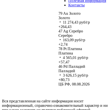
Полезная информация
Контакты
79
Au
Золото
Золото
11 274,43
руб/гр
+264,43
47
Ag
Серебро
Серебро
163,09
руб/гр
+2,74
78
Pt
Платина
Платина
4 565,01
руб/гр
+57,47
46
Pd
Палладий
Палладий
3 626,15
руб/гр
+80,73
ЦБ РФ, 08.08.2026
Вся представленная на сайте информация носит
информационный, справочно-ознакомительный характер и ни
при каких условиях не является публичной офертой,