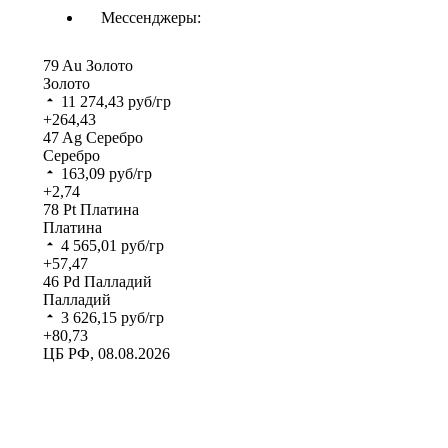
Мессенджеры:
79
Au
Золото
Золото
11 274,43
руб/гр
+264,43
47
Ag
Серебро
Серебро
163,09
руб/гр
+2,74
78
Pt
Платина
Платина
4 565,01
руб/гр
+57,47
46
Pd
Палладий
Палладий
3 626,15
руб/гр
+80,73
ЦБ РФ, 08.08.2026