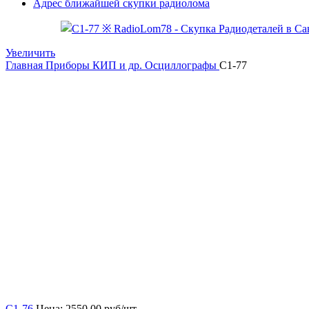
Адрес ближайшей скупки радиолома
Увеличить
Главная
Приборы КИП и др.
Осциллографы
С1-77
С1-76
Цена:
2550,00
руб/шт