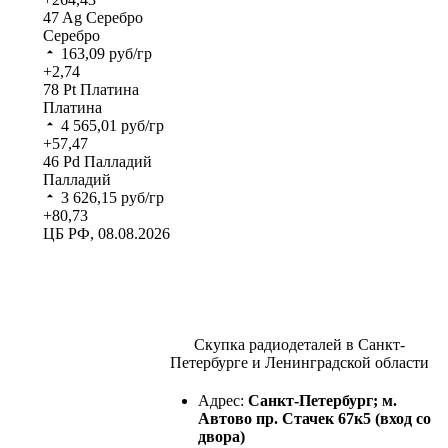
47
Ag
Серебро
Серебро
163,09
руб/гр
+2,74
78
Pt
Платина
Платина
4 565,01
руб/гр
+57,47
46
Pd
Палладий
Палладий
3 626,15
руб/гр
+80,73
ЦБ РФ, 08.08.2026
Скупка радиодеталей в Санкт-
Петербурге и Ленинградской области
Адрес:
Санкт-Петербург; м.
Автово пр. Стачек 67к5 (вход со
двора)