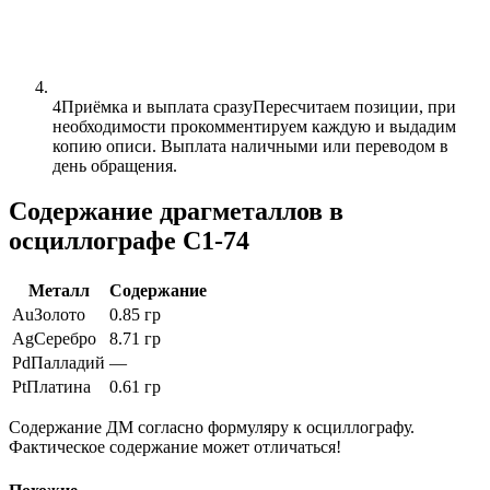
4
Приёмка и выплата сразу
Пересчитаем позиции, при
необходимости прокомментируем каждую и выдадим
копию описи. Выплата наличными или переводом в
день обращения.
Содержание драгметаллов в
осциллографе С1-74
Металл
Содержание
Au
Золото
0.85 гр
Ag
Серебро
8.71 гр
Pd
Палладий
—
Pt
Платина
0.61 гр
Содержание ДМ согласно формуляру к осциллографу.
Фактическое содержание может отличаться!