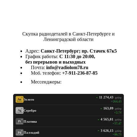
Скупка радиодеталей в Санкт-Петербурге и
Ленинградской области
Адрес:
Санкт-Петербург; пр. Стачек 67к5
График работы:
С 11:30 до 20:00,
без перерывов и выходных
Почта:
info@radiolom78.ru
Моб. телефон:
+7-911-236-87-85
Мессенджеры:
11 274,43
руб/гр
79
Золото
Au
+264,43
Золото
163,09
руб/гр
47
Серебро
Ag
+2,74
Серебро
4 565,01
руб/гр
78
Платина
Pt
+57,47
Платина
3 626,15
руб/гр
46
Палладий
Pd
+80,73
Палладий