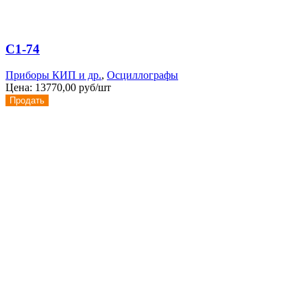
С1-74
Приборы КИП и др.
,
Осциллографы
Цена:
13770,00 руб/шт
Продать