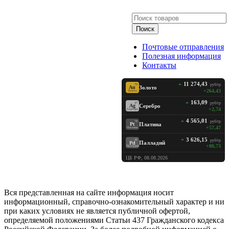
Поиск
Почтовые отправления
Полезная информация
Контакты
11 274,43
руб/гр
79
Золото
Au
+264,43
Золото
163,09
руб/гр
47
Серебро
Ag
+2,74
Серебро
4 565,01
руб/гр
78
Платина
Pt
+57,47
Платина
3 626,15
руб/гр
46
Палладий
Pd
+80,73
Палладий
ЦБ РФ, 08.08.2026
Вся представленная на сайте информация носит
информационный, справочно-ознакомительный характер и ни
при каких условиях не является публичной офертой,
определяемой положениями Статьи 437 Гражданского кодекса