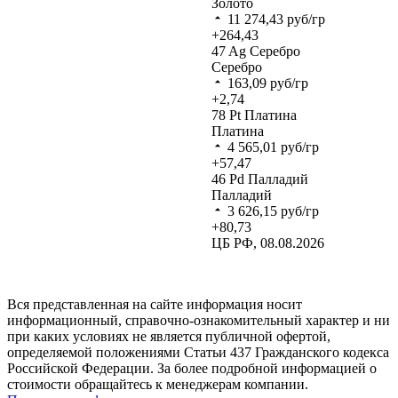
Золото
11 274,43
руб/гр
+264,43
47
Ag
Серебро
Серебро
163,09
руб/гр
+2,74
78
Pt
Платина
Платина
4 565,01
руб/гр
+57,47
46
Pd
Палладий
Палладий
3 626,15
руб/гр
+80,73
ЦБ РФ, 08.08.2026
Вся представленная на сайте информация носит
информационный, справочно-ознакомительный характер и ни
при каких условиях не является публичной офертой,
определяемой положениями Статьи 437 Гражданского кодекса
Российской Федерации. За более подробной информацией о
стоимости обращайтесь к менеджерам компании.