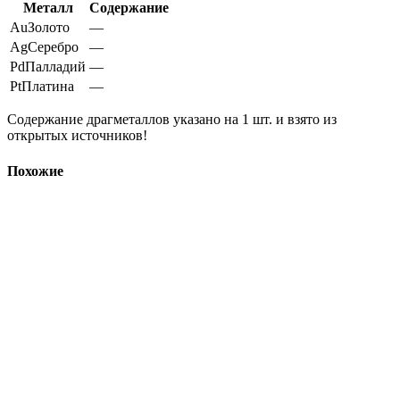
Металл
Содержание
Au
Золото
—
Ag
Серебро
—
Pd
Палладий
—
Pt
Платина
—
Содержание драгметаллов указано на 1 шт. и взято из
открытых источников!
Похожие