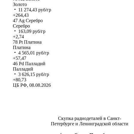
Золото
11 274,43
руб/гр
+264,43
47
Ag
Серебро
Серебро
163,09
руб/гр
+2,74
78
Pt
Платина
Платина
4 565,01
руб/гр
+57,47
46
Pd
Палладий
Палладий
3 626,15
руб/гр
+80,73
ЦБ РФ, 08.08.2026
Скупка радиодеталей в Санкт-
Петербурге и Ленинградской области