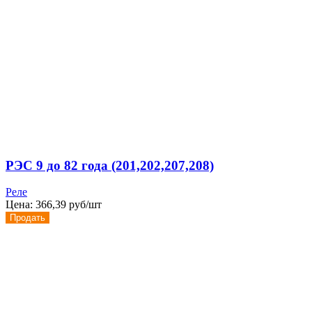
РЭС 9 до 82 года (201,202,207,208)
Реле
Цена:
366,39 руб/шт
Продать