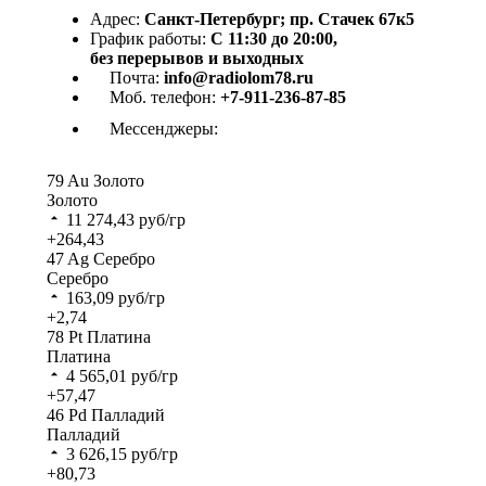
Адрес:
Санкт-Петербург; пр. Стачек 67к5
График работы:
С 11:30 до 20:00,
без перерывов и выходных
Почта:
info@radiolom78.ru
Моб. телефон:
+7-911-236-87-85
Мессенджеры:
79
Au
Золото
Золото
11 274,43
руб/гр
+264,43
47
Ag
Серебро
Серебро
163,09
руб/гр
+2,74
78
Pt
Платина
Платина
4 565,01
руб/гр
+57,47
46
Pd
Палладий
Палладий
3 626,15
руб/гр
+80,73