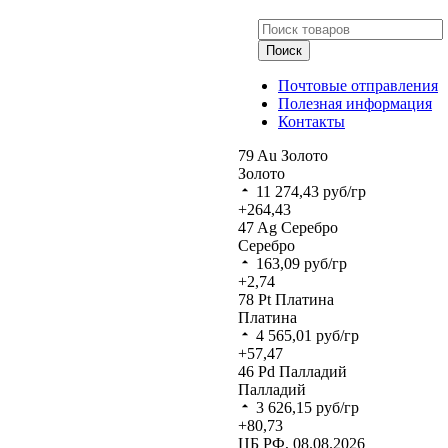
Поиск
Почтовые отправления
Полезная информация
Контакты
79
Au
Золото
Золото
11 274,43
руб/гр
+264,43
47
Ag
Серебро
Серебро
163,09
руб/гр
+2,74
78
Pt
Платина
Платина
4 565,01
руб/гр
+57,47
46
Pd
Палладий
Палладий
3 626,15
руб/гр
+80,73
ЦБ РФ, 08.08.2026