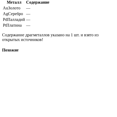
Металл
Содержание
Au
Золото
—
Ag
Серебро
—
Pd
Палладий
—
Pt
Платина
—
Содержание драгметаллов указано на 1 шт. и взято из
открытых источников!
Похожие