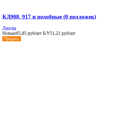
КД908, 917 и подобные (0 подложек)
Диоды
Новые
65,85 руб/шт
Б/У
51,22 руб/шт
Продать