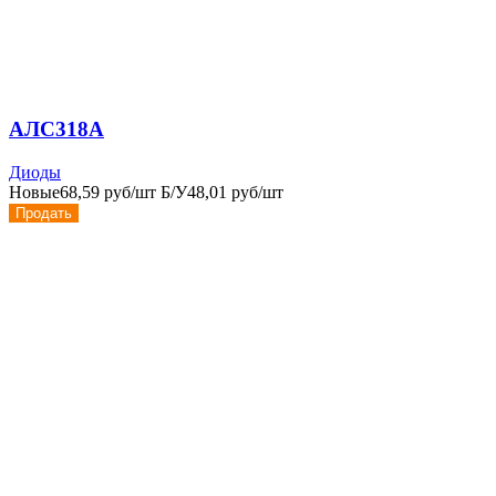
АЛС318А
Диоды
Новые
68,59 руб/шт
Б/У
48,01 руб/шт
Продать