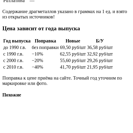
Pt
Платина
—
Содержание драгметаллов указано в граммах на 1 ед. и взято
из открытых источников!
Цена зависит от года выпуска
Год выпуска
Поправка
Новые
Б/У
до 1990 г.в.
без поправки
69,50
руб/шт
36,58
руб/шт
с 1990 г.в.
−10%
62,55
руб/шт
32,92
руб/шт
с 2000 г.в.
−20%
55,60
руб/шт
29,26
руб/шт
с 2010 г.в.
−40%
41,70
руб/шт
21,95
руб/шт
Поправка к цене приёма на сайте. Точный год уточним по
маркировке или фото.
Похожие