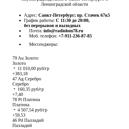
Ленинградской области
Адрес:
Санкт-Петербург; пр. Стачек 67к5
График работы:
С 11:30 до 20:00,
без перерывов и выходных
Почта:
info@radiolom78.ru
Моб. телефон:
+7-911-236-87-85
Мессенджеры:
79
Au
Золото
Золото
11 010,00
руб/гр
+383,18
47
Ag
Серебро
Серебро
160,35
руб/гр
+7,40
78
Pt
Платина
Платина
4 507,54
руб/гр
+59,53
46
Pd
Палладий
Палладий