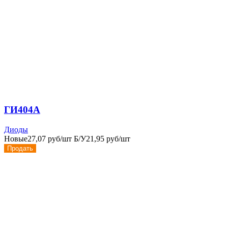
ГИ404А
Диоды
Новые
27,07 руб/шт
Б/У
21,95 руб/шт
Продать