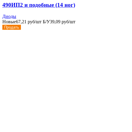
490ИП2 и подобные (14 ног)
Диоды
Новые
67,21 руб/шт
Б/У
39,09 руб/шт
Продать