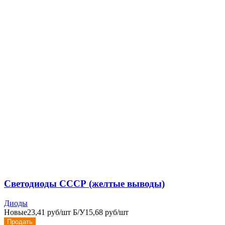
Cветодиоды СССР (желтые выводы)
Диоды
Новые
23,41 руб/шт
Б/У
15,68 руб/шт
Продать