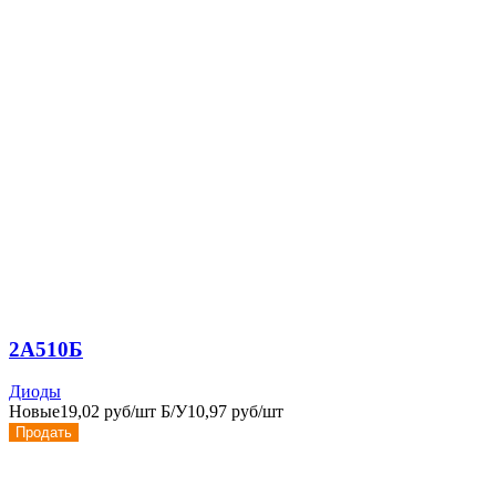
2А510Б
Диоды
Новые
19,02 руб/шт
Б/У
10,97 руб/шт
Продать