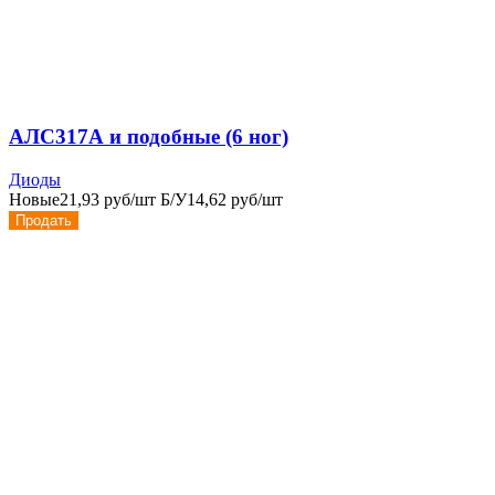
АЛС317А и подобные (6 ног)
Диоды
Новые
21,93 руб/шт
Б/У
14,62 руб/шт
Продать