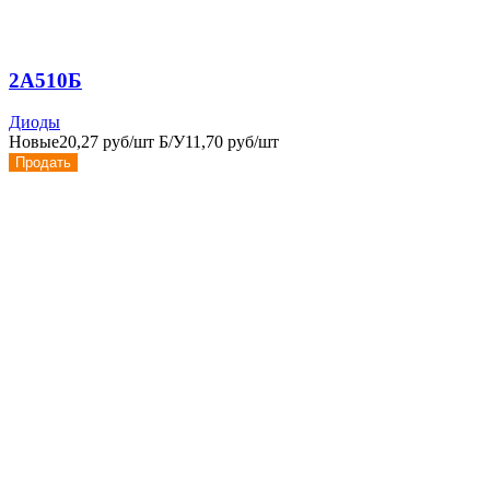
2А510Б
Диоды
Новые
20,27 руб/шт
Б/У
11,70 руб/шт
Продать