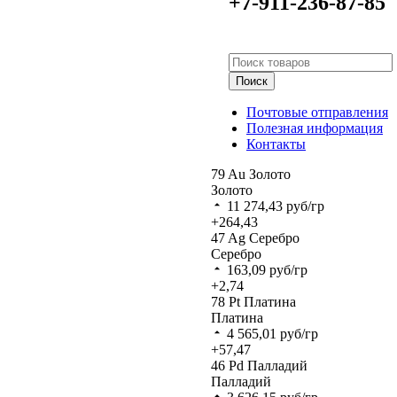
+7-911-236-87-85
Поиск
Почтовые отправления
Полезная информация
Контакты
79
Au
Золото
Золото
11 274,43
руб/гр
+264,43
47
Ag
Серебро
Серебро
163,09
руб/гр
+2,74
78
Pt
Платина
Платина
4 565,01
руб/гр
+57,47
46
Pd
Палладий
Палладий