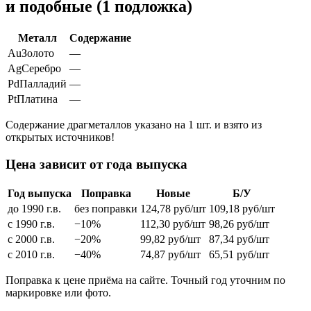
и подобные (1 подложка)
Металл
Содержание
Au
Золото
—
Ag
Серебро
—
Pd
Палладий
—
Pt
Платина
—
Содержание драгметаллов указано на 1 шт. и взято из
открытых источников!
Цена зависит от года выпуска
Год выпуска
Поправка
Новые
Б/У
до 1990 г.в.
без поправки
124,78
руб/шт
109,18
руб/шт
с 1990 г.в.
−10%
112,30
руб/шт
98,26
руб/шт
с 2000 г.в.
−20%
99,82
руб/шт
87,34
руб/шт
с 2010 г.в.
−40%
74,87
руб/шт
65,51
руб/шт
Поправка к цене приёма на сайте. Точный год уточним по
маркировке или фото.