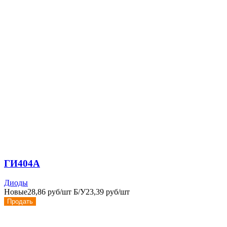
ГИ404А
Диоды
Новые
28,86 руб/шт
Б/У
23,39 руб/шт
Продать