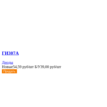
ГИ307А
Диоды
Новые
54,59 руб/шт
Б/У
39,00 руб/шт
Продать