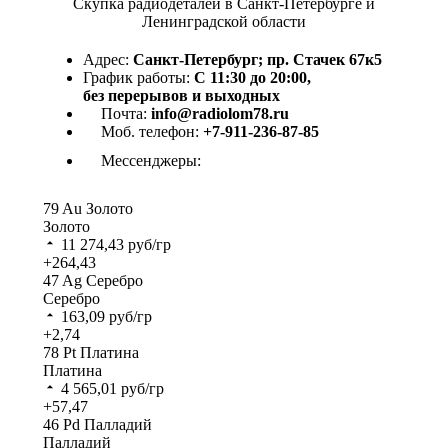
Скупка радиодеталей в Санкт-Петербурге и
Ленинградской области
Адрес:
Санкт-Петербург; пр. Стачек 67к5
График работы:
С 11:30 до 20:00,
без перерывов и выходных
Почта:
info@radiolom78.ru
Моб. телефон:
+7-911-236-87-85
Мессенджеры:
79
Au
Золото
Золото
11 274,43
руб/гр
+264,43
47
Ag
Серебро
Серебро
163,09
руб/гр
+2,74
78
Pt
Платина
Платина
4 565,01
руб/гр
+57,47
46
Pd
Палладий
Палладий