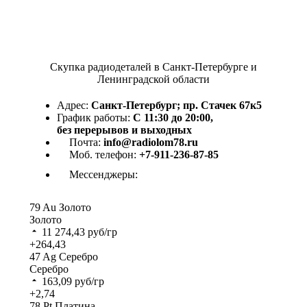
Скупка радиодеталей в Санкт-Петербурге и
Ленинградской области
Адрес:
Санкт-Петербург; пр. Стачек 67к5
График работы:
С 11:30 до 20:00,
без перерывов и выходных
Почта:
info@radiolom78.ru
Моб. телефон:
+7-911-236-87-85
Мессенджеры:
79
Au
Золото
Золото
11 274,43
руб/гр
+264,43
47
Ag
Серебро
Серебро
163,09
руб/гр
+2,74
78
Pt
Платина