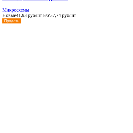
Микросхемы
Новые
41,93 руб/шт
Б/У
37,74 руб/шт
Продать