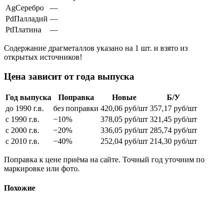
Ag
Серебро
—
Pd
Палладий
—
Pt
Платина
—
Содержание драгметаллов указано на 1 шт. и взято из
открытых источников!
Цена зависит от года выпуска
Год выпуска
Поправка
Новые
Б/У
до 1990 г.в.
без поправки
420,06
руб/шт
357,17
руб/шт
с 1990 г.в.
−10%
378,05
руб/шт
321,45
руб/шт
с 2000 г.в.
−20%
336,05
руб/шт
285,74
руб/шт
с 2010 г.в.
−40%
252,04
руб/шт
214,30
руб/шт
Поправка к цене приёма на сайте. Точный год уточним по
маркировке или фото.
Похожие