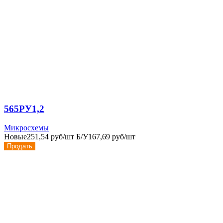
565РУ1,2
Микросхемы
Новые
251,54 руб/шт
Б/У
167,69 руб/шт
Продать