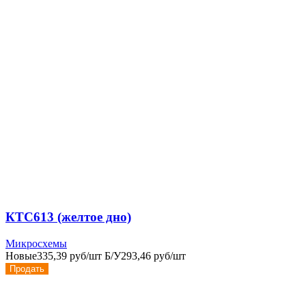
КТС613 (желтое дно)
Микросхемы
Новые
335,39 руб/шт
Б/У
293,46 руб/шт
Продать