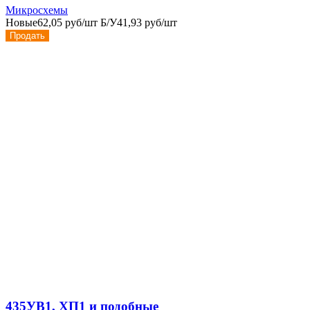
Микросхемы
Новые
62,05 руб/шт
Б/У
41,93 руб/шт
Продать
435УВ1, ХП1 и подобные