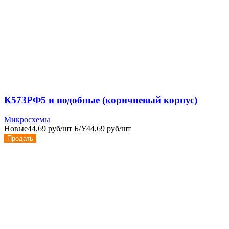
К573РФ5 и подобные (коричневый корпус)
Микросхемы
Новые
44,69 руб/шт
Б/У
44,69 руб/шт
Продать