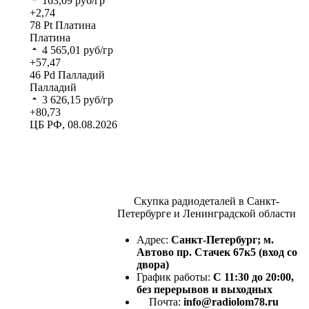
163,09
руб/гр
+2,74
78
Pt
Платина
Платина
4 565,01
руб/гр
+57,47
46
Pd
Палладий
Палладий
3 626,15
руб/гр
+80,73
ЦБ РФ, 08.08.2026
Скупка радиодеталей в Санкт-
Петербурге и Ленинградской области
Адрес:
Санкт-Петербург; м.
Автово пр. Стачек 67к5 (вход со
двора)
График работы:
С 11:30 до 20:00,
без перерывов и выходных
Почта:
info@radiolom78.ru