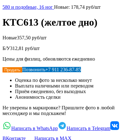
580 и подобные, 16 ног
Новые:
178,74
руб/шт
КТС613 (желтое дно)
Новые
357,50 руб/шт
Б/У
312,81 руб/шт
Цены для физлиц, обновляются ежедневно
Позвонить
+7 911 236-87-85
Продать
Оценка по фото за несколько минут
Выплата наличными или переводом
Приём ежедневно, без выходных
Анонимность сделки
Не уверены в маркировке? Пришлите фото в любой
мессенджер и мы подскажем!
Написать в WhatsApp
Написать в Telegram
ВКонтакте
Написать в MAX