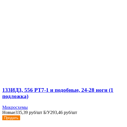
133ИД3, 556 РТ7-1 и подобные, 24-28 ноги (1
подложка)
Микросхемы
Новые
335,39 руб/шт
Б/У
293,46 руб/шт
Продать