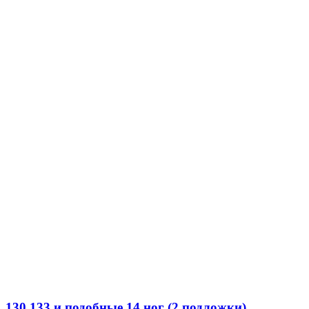
130,133 и подобные 14 ног (2 подложки)