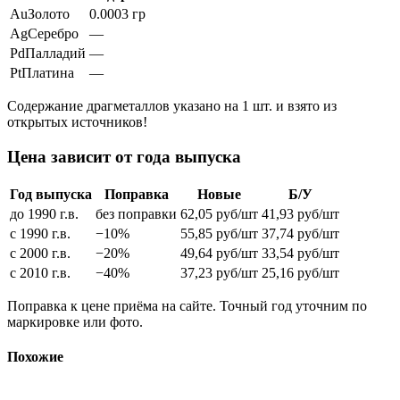
Au
Золото
0.0003 гр
Ag
Серебро
—
Pd
Палладий
—
Pt
Платина
—
Содержание драгметаллов указано на 1 шт. и взято из
открытых источников!
Цена зависит от года выпуска
Год выпуска
Поправка
Новые
Б/У
до 1990 г.в.
без поправки
62,05
руб/шт
41,93
руб/шт
с 1990 г.в.
−10%
55,85
руб/шт
37,74
руб/шт
с 2000 г.в.
−20%
49,64
руб/шт
33,54
руб/шт
с 2010 г.в.
−40%
37,23
руб/шт
25,16
руб/шт
Поправка к цене приёма на сайте. Точный год уточним по
маркировке или фото.
Похожие