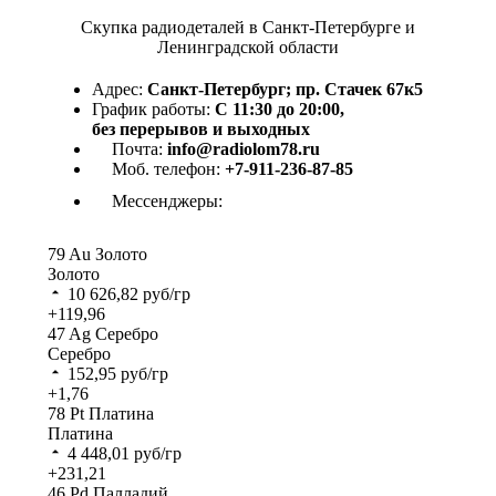
Скупка радиодеталей в Санкт-Петербурге и
Ленинградской области
Адрес:
Санкт-Петербург; пр. Стачек 67к5
График работы:
С 11:30 до 20:00,
без перерывов и выходных
Почта:
info@radiolom78.ru
Моб. телефон:
+7-911-236-87-85
Мессенджеры:
79
Au
Золото
Золото
10 626,82
руб/гр
+119,96
47
Ag
Серебро
Серебро
152,95
руб/гр
+1,76
78
Pt
Платина
Платина
4 448,01
руб/гр
+231,21
46
Pd
Палладий