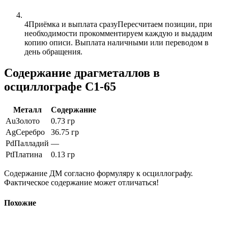
4
Приёмка и выплата сразу
Пересчитаем позиции, при
необходимости прокомментируем каждую и выдадим
копию описи. Выплата наличными или переводом в
день обращения.
Содержание драгметаллов в
осциллографе С1-65
Металл
Содержание
Au
Золото
0.73 гр
Ag
Серебро
36.75 гр
Pd
Палладий
—
Pt
Платина
0.13 гр
Содержание ДМ согласно формуляру к осциллографу.
Фактическое содержание может отличаться!
Похожие