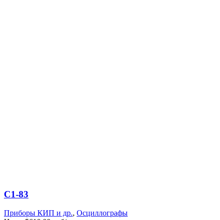
С1-83
Приборы КИП и др.
,
Осциллографы