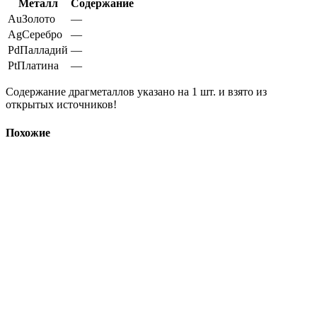
Металл
Содержание
Au
Золото
—
Ag
Серебро
—
Pd
Палладий
—
Pt
Платина
—
Содержание драгметаллов указано на 1 шт. и взято из
открытых источников!
Похожие