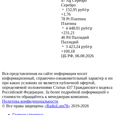
47
Ag
Серебро
Серебро
152,95
руб/гр
+1,76
78
Pt
Платина
Платина
4 448,01
руб/гр
+231,21
46
Pd
Палладий
Палладий
3 423,24
руб/гр
+169,18
ЦБ РФ, 06.08.2026
Вся представленная на сайте информация носит
информационный, справочно-ознакомительный характер и ни
при каких условиях не является публичной офертой,
определяемой положениями Статьи 437 Гражданского кодекса
Российской Федерации. За более подробной информацией о
стоимости обращайтесь к менеджерам компании.
Политика конфиденциальности
© Все права защищены
«RadioLom78»
2019-2026
Главная страница