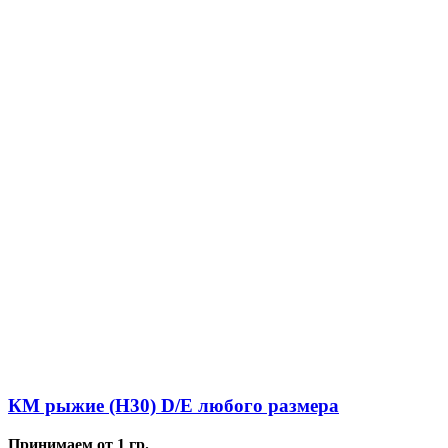
КМ рыжие (Н30) D/E любого размера
Принимаем от 1 гр.