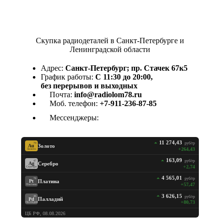
Скупка радиодеталей в Санкт-Петербурге и
Ленинградской области
Адрес:
Санкт-Петербург; пр. Стачек 67к5
График работы:
С 11:30 до 20:00,
без перерывов и выходных
Почта:
info@radiolom78.ru
Моб. телефон:
+7-911-236-87-85
Мессенджеры:
11 274,43
руб/гр
79
Золото
Au
+264,43
Золото
163,09
руб/гр
47
Серебро
Ag
+2,74
Серебро
4 565,01
руб/гр
78
Платина
Pt
+57,47
Платина
3 626,15
руб/гр
46
Палладий
Pd
+80,73
Палладий
ЦБ РФ, 08.08.2026