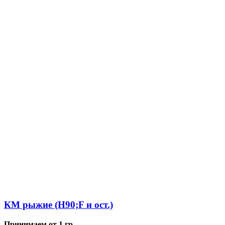
КМ рыжие (H90;F и ост.)
Принимаем от 1 гр.