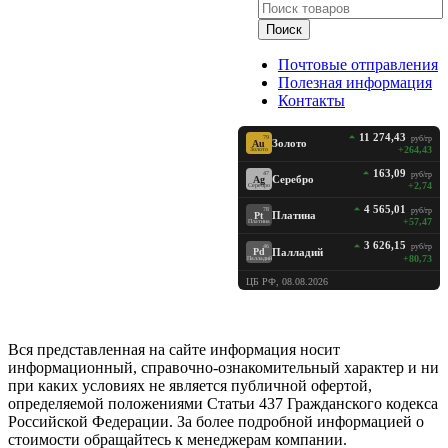
Поиск
Почтовые отправления
Полезная информация
Контакты
11 274,43
руб/гр
79
Золото
Au
+264,43
Золото
163,09
руб/гр
47
Серебро
Ag
+2,74
Серебро
4 565,01
руб/гр
78
Платина
Pt
+57,47
Платина
3 626,15
руб/гр
46
Палладий
Pd
+80,73
Палладий
ЦБ РФ, 08.08.2026
Вся представленная на сайте информация носит
информационный, справочно-ознакомительный характер и ни
при каких условиях не является публичной офертой,
определяемой положениями Статьи 437 Гражданского кодекса
Российской Федерации. За более подробной информацией о
стоимости обращайтесь к менеджерам компании.