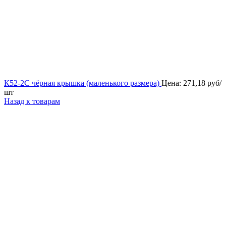
К52-2С чёрная крышка (маленького размера)
Цена:
271,18
руб/
шт
Назад к товарам