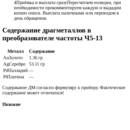
4
Приёмка и выплата сразу
Пересчитаем позиции, при
необходимости прокомментируем каждую и выдадим
копию описи. Выплата наличными или переводом в
день обращения.
Содержание драгметаллов в
преобразователе частоты Ч5-13
Металл
Содержание
Au
Золото
1.36 гр
Ag
Серебро
53.11 гр
Pd
Палладий
—
Pt
Платина
—
Содержание ДМ согласно формуляру к прибору. Фактическое
содержание может отличаться!
Похожие