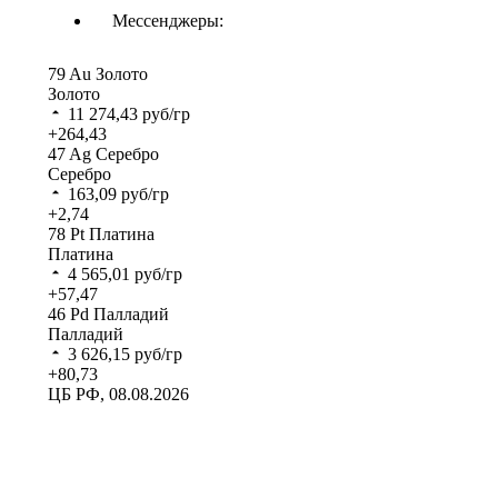
Мессенджеры:
79
Au
Золото
Золото
11 274,43
руб/гр
+264,43
47
Ag
Серебро
Серебро
163,09
руб/гр
+2,74
78
Pt
Платина
Платина
4 565,01
руб/гр
+57,47
46
Pd
Палладий
Палладий
3 626,15
руб/гр
+80,73
ЦБ РФ, 08.08.2026