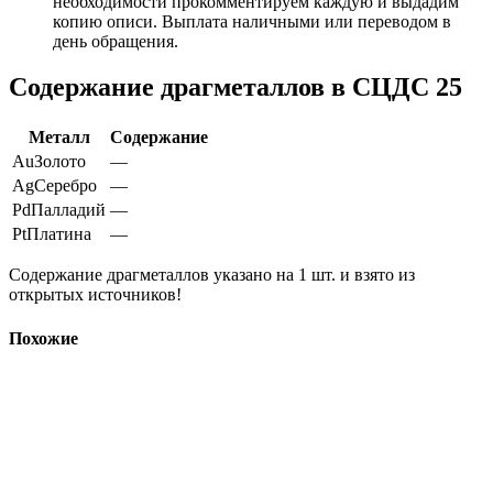
необходимости прокомментируем каждую и выдадим
копию описи. Выплата наличными или переводом в
день обращения.
Содержание драгметаллов в СЦДС 25
Металл
Содержание
Au
Золото
—
Ag
Серебро
—
Pd
Палладий
—
Pt
Платина
—
Содержание драгметаллов указано на 1 шт. и взято из
открытых источников!
Похожие