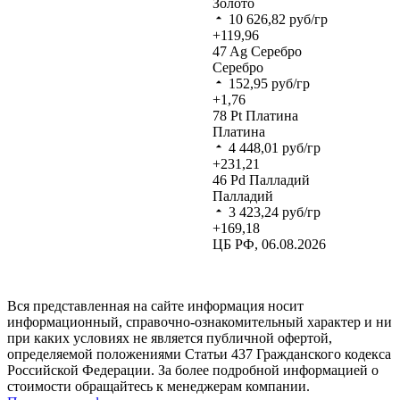
Золото
10 626,82
руб/гр
+119,96
47
Ag
Серебро
Серебро
152,95
руб/гр
+1,76
78
Pt
Платина
Платина
4 448,01
руб/гр
+231,21
46
Pd
Палладий
Палладий
3 423,24
руб/гр
+169,18
ЦБ РФ, 06.08.2026
Вся представленная на сайте информация носит
информационный, справочно-ознакомительный характер и ни
при каких условиях не является публичной офертой,
определяемой положениями Статьи 437 Гражданского кодекса
Российской Федерации. За более подробной информацией о
стоимости обращайтесь к менеджерам компании.