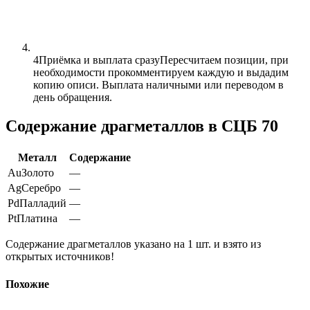
4
Приёмка и выплата сразу
Пересчитаем позиции, при
необходимости прокомментируем каждую и выдадим
копию описи. Выплата наличными или переводом в
день обращения.
Содержание драгметаллов в СЦБ 70
Металл
Содержание
Au
Золото
—
Ag
Серебро
—
Pd
Палладий
—
Pt
Платина
—
Содержание драгметаллов указано на 1 шт. и взято из
открытых источников!
Похожие