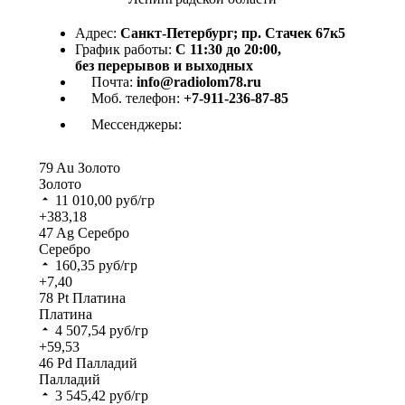
Адрес:
Санкт-Петербург; пр. Стачек 67к5
График работы:
С 11:30 до 20:00,
без перерывов и выходных
Почта:
info@radiolom78.ru
Моб. телефон:
+7-911-236-87-85
Мессенджеры:
79
Au
Золото
Золото
11 010,00
руб/гр
+383,18
47
Ag
Серебро
Серебро
160,35
руб/гр
+7,40
78
Pt
Платина
Платина
4 507,54
руб/гр
+59,53
46
Pd
Палладий
Палладий
3 545,42
руб/гр