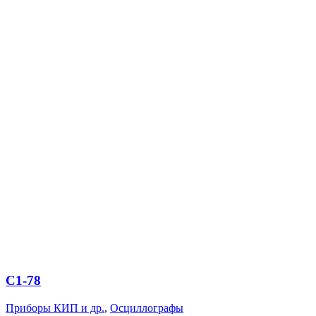
С1-78
Приборы КИП и др.
,
Осциллографы