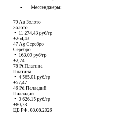
Мессенджеры:
79
Au
Золото
Золото
11 274,43
руб/гр
+264,43
47
Ag
Серебро
Серебро
163,09
руб/гр
+2,74
78
Pt
Платина
Платина
4 565,01
руб/гр
+57,47
46
Pd
Палладий
Палладий
3 626,15
руб/гр
+80,73
ЦБ РФ, 08.08.2026