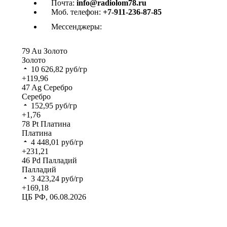
Почта:
info@radiolom78.ru
Моб. телефон:
+7-911-236-87-85
Мессенджеры:
79
Au
Золото
Золото
10 626,82
руб/гр
+119,96
47
Ag
Серебро
Серебро
152,95
руб/гр
+1,76
78
Pt
Платина
Платина
4 448,01
руб/гр
+231,21
46
Pd
Палладий
Палладий
3 423,24
руб/гр
+169,18
ЦБ РФ, 06.08.2026