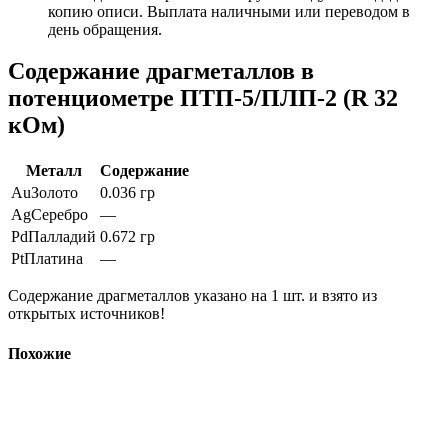
копию описи. Выплата наличными или переводом в
день обращения.
Содержание драгметаллов в
потенциометре ПТП-5/ПЛП-2 (R 32
кОм)
Металл
Содержание
Au
Золото
0.036 гр
Ag
Серебро
—
Pd
Палладий
0.672 гр
Pt
Платина
—
Содержание драгметаллов указано на 1 шт. и взято из
открытых источников!
Похожие