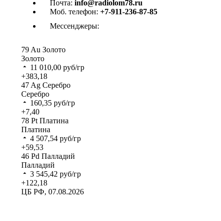
Почта:
info@radiolom78.ru
Моб. телефон:
+7-911-236-87-85
Мессенджеры:
79
Au
Золото
Золото
11 010,00
руб/гр
+383,18
47
Ag
Серебро
Серебро
160,35
руб/гр
+7,40
78
Pt
Платина
Платина
4 507,54
руб/гр
+59,53
46
Pd
Палладий
Палладий
3 545,42
руб/гр
+122,18
ЦБ РФ, 07.08.2026