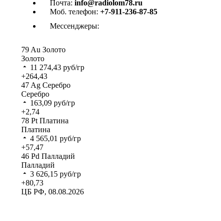
Почта:
info@radiolom78.ru
Моб. телефон:
+7-911-236-87-85
Мессенджеры:
79
Au
Золото
Золото
11 274,43
руб/гр
+264,43
47
Ag
Серебро
Серебро
163,09
руб/гр
+2,74
78
Pt
Платина
Платина
4 565,01
руб/гр
+57,47
46
Pd
Палладий
Палладий
3 626,15
руб/гр
+80,73
ЦБ РФ, 08.08.2026