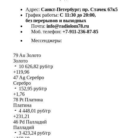
Адрес:
Санкт-Петербург; пр. Стачек 67к5
График работы:
С 11:30 до 20:00,
без перерывов и выходных
Почта:
info@radiolom78.ru
Моб. телефон:
+7-911-236-87-85
Мессенджеры:
79
Au
Золото
Золото
10 626,82
руб/гр
+119,96
47
Ag
Серебро
Серебро
152,95
руб/гр
+1,76
78
Pt
Платина
Платина
4 448,01
руб/гр
+231,21
46
Pd
Палладий
Палладий
3 423,24
руб/гр