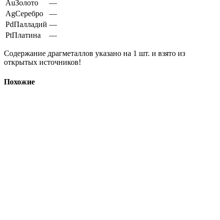
Au
Золото
—
Ag
Серебро
—
Pd
Палладий
—
Pt
Платина
—
Содержание драгметаллов указано на 1 шт. и взято из
открытых источников!
Похожие