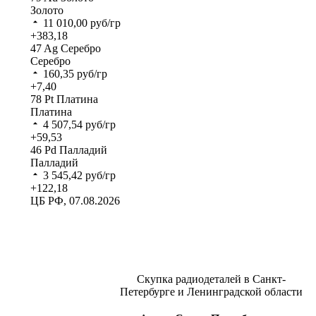
Золото
11 010,00
руб/гр
+383,18
47
Ag
Серебро
Серебро
160,35
руб/гр
+7,40
78
Pt
Платина
Платина
4 507,54
руб/гр
+59,53
46
Pd
Палладий
Палладий
3 545,42
руб/гр
+122,18
ЦБ РФ, 07.08.2026
Скупка радиодеталей в Санкт-
Петербурге и Ленинградской области