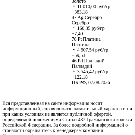
Золото
11 010,00
руб/гр
+383,18
47
Ag
Серебро
Серебро
160,35
руб/гр
+7,40
78
Pt
Платина
Платина
4 507,54
руб/гр
+59,53
46
Pd
Палладий
Палладий
3 545,42
руб/гр
+122,18
ЦБ РФ, 07.08.2026
Вся представленная на сайте информация носит
информационный, справочно-ознакомительный характер и ни
при каких условиях не является публичной офертой,
определяемой положениями Статьи 437 Гражданского кодекса
Российской Федерации. За более подробной информацией о
стоимости обращайтесь к менеджерам компании.