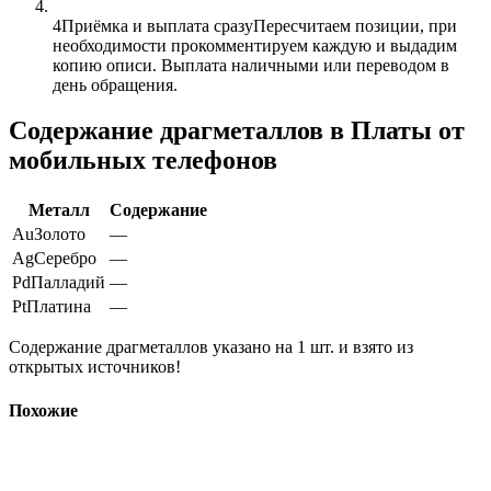
4
Приёмка и выплата сразу
Пересчитаем позиции, при
необходимости прокомментируем каждую и выдадим
копию описи. Выплата наличными или переводом в
день обращения.
Содержание драгметаллов в Платы от
мобильных телефонов
Металл
Содержание
Au
Золото
—
Ag
Серебро
—
Pd
Палладий
—
Pt
Платина
—
Содержание драгметаллов указано на 1 шт. и взято из
открытых источников!
Похожие