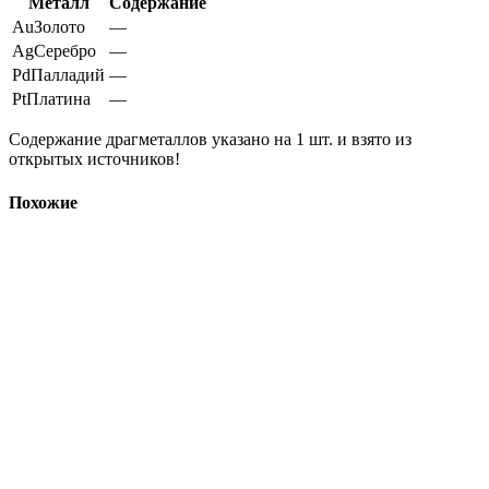
Металл
Содержание
Au
Золото
—
Ag
Серебро
—
Pd
Палладий
—
Pt
Платина
—
Содержание драгметаллов указано на 1 шт. и взято из
открытых источников!
Похожие