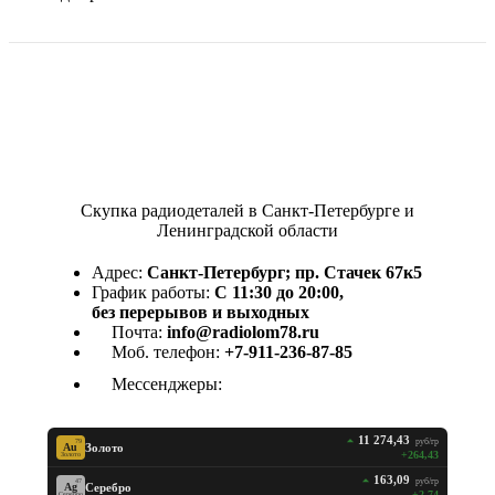
Скупка радиодеталей в Санкт-Петербурге и
Ленинградской области
Адрес:
Санкт-Петербург; пр. Стачек 67к5
График работы:
С 11:30 до 20:00,
без перерывов и выходных
Почта:
info@radiolom78.ru
Моб. телефон:
+7-911-236-87-85
Мессенджеры:
11 274,43
руб/гр
79
Золото
Au
+264,43
Золото
163,09
руб/гр
47
Серебро
Ag
+2,74
Серебро