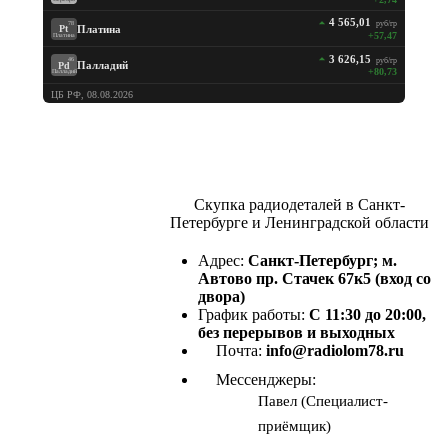
4 565,01
руб/гр
78
Платина
Pt
+57,47
Платина
3 626,15
руб/гр
46
Палладий
Pd
+80,73
Палладий
ЦБ РФ, 08.08.2026
Скупка радиодеталей в Санкт-
Петербурге и Ленинградской области
Адрес:
Санкт-Петербург; м.
Автово пр. Стачек 67к5 (вход со
двора)
График работы:
С 11:30 до 20:00,
без перерывов и выходных
Почта:
info@radiolom78.ru
Мессенджеры:
Павел (Специалист-
приёмщик)