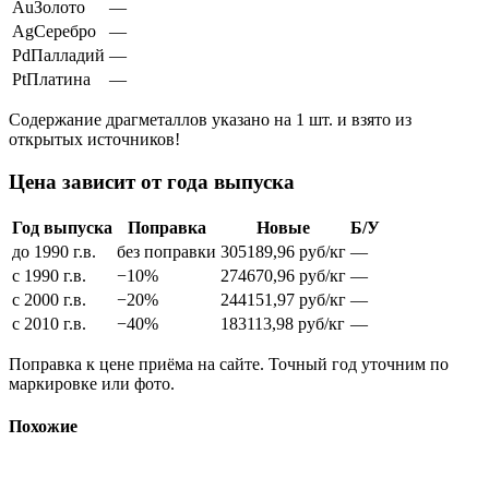
Au
Золото
—
Ag
Серебро
—
Pd
Палладий
—
Pt
Платина
—
Содержание драгметаллов указано на 1 шт. и взято из
открытых источников!
Цена зависит от года выпуска
Год выпуска
Поправка
Новые
Б/У
до 1990 г.в.
без поправки
305189,96
руб/кг
—
с 1990 г.в.
−10%
274670,96
руб/кг
—
с 2000 г.в.
−20%
244151,97
руб/кг
—
с 2010 г.в.
−40%
183113,98
руб/кг
—
Поправка к цене приёма на сайте. Точный год уточним по
маркировке или фото.
Похожие