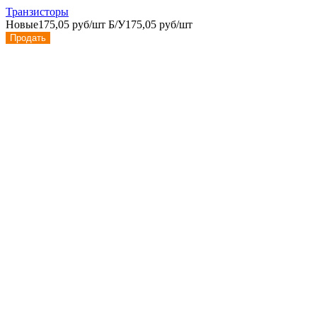
Транзисторы
Новые
175,05 руб/шт
Б/У
175,05 руб/шт
Продать