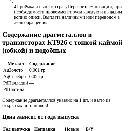
4
Приёмка и выплата сразу
Пересчитаем позиции, при
необходимости прокомментируем каждую и выдадим
копию описи. Выплата наличными или переводом в
день обращения.
Содержание драгметаллов в
транзисторах КТ926 с тонкой каймой
(юбкой) и подобных
Металл
Содержание
Au
Золото
0.001 гр
Ag
Серебро
0.05 гр
Pd
Палладий
—
Pt
Платина
—
Содержание драгметаллов указано на 1 шт. и взято из
открытых источников!
Цена зависит от года выпуска
Год выпуска
Поправка
Новые
Б/У