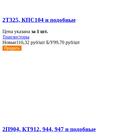
2Т325, КПС104 и подобные
Цена указана
за 1 шт.
Транзисторы
Новые
116,32 руб/шт
Б/У
99,70 руб/шт
Продать
2П904, КТ912, 944, 947 и подобные