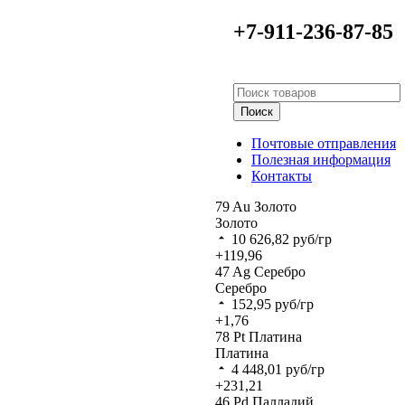
+7-911-236-87-85
Поиск
Почтовые отправления
Полезная информация
Контакты
79
Au
Золото
Золото
10 626,82
руб/гр
+119,96
47
Ag
Серебро
Серебро
152,95
руб/гр
+1,76
78
Pt
Платина
Платина
4 448,01
руб/гр
+231,21
46
Pd
Палладий