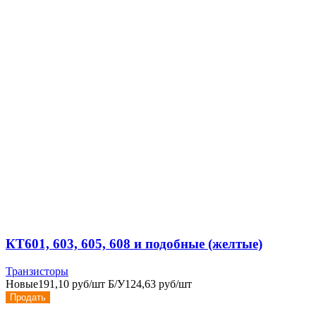
КТ601, 603, 605, 608 и подобные (желтые)
Транзисторы
Новые
191,10 руб/шт
Б/У
124,63 руб/шт
Продать