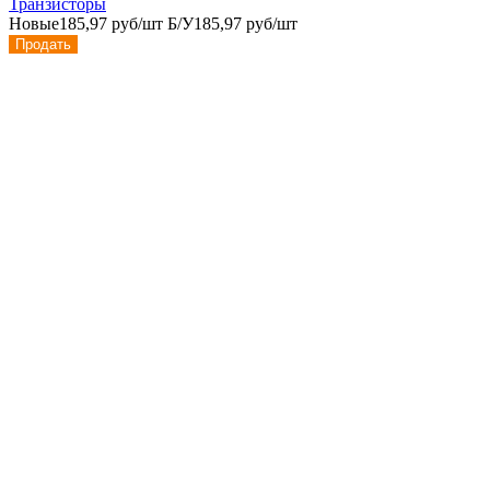
Транзисторы
Новые
185,97 руб/шт
Б/У
185,97 руб/шт
Продать