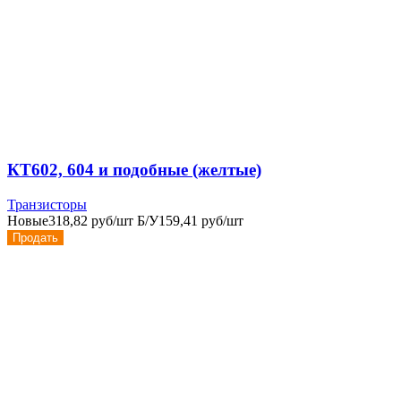
КТ602, 604 и подобные (желтые)
Транзисторы
Новые
318,82 руб/шт
Б/У
159,41 руб/шт
Продать