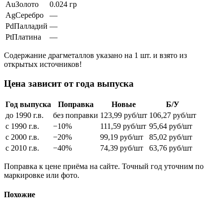
Au
Золото
0.024 гр
Ag
Серебро
—
Pd
Палладий
—
Pt
Платина
—
Содержание драгметаллов указано на 1 шт. и взято из
открытых источников!
Цена зависит от года выпуска
Год выпуска
Поправка
Новые
Б/У
до 1990 г.в.
без поправки
123,99
руб/шт
106,27
руб/шт
с 1990 г.в.
−10%
111,59
руб/шт
95,64
руб/шт
с 2000 г.в.
−20%
99,19
руб/шт
85,02
руб/шт
с 2010 г.в.
−40%
74,39
руб/шт
63,76
руб/шт
Поправка к цене приёма на сайте. Точный год уточним по
маркировке или фото.
Похожие