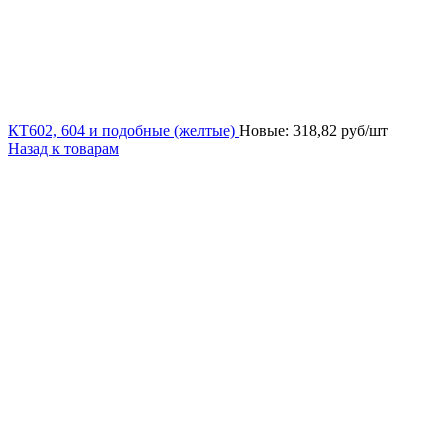
КТ602, 604 и подобные (желтые)
Новые:
318,82
руб/шт
Назад к товарам