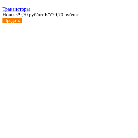
Транзисторы
Новые
79,70 руб/шт
Б/У
79,70 руб/шт
Продать