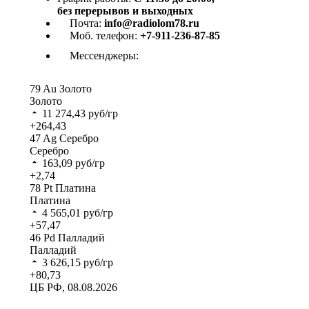
без перерывов и выходных
Почта:
info@radiolom78.ru
Моб. телефон:
+7-911-236-87-85
Мессенджеры:
79
Au
Золото
Золото
11 274,43
руб/гр
+264,43
47
Ag
Серебро
Серебро
163,09
руб/гр
+2,74
78
Pt
Платина
Платина
4 565,01
руб/гр
+57,47
46
Pd
Палладий
Палладий
3 626,15
руб/гр
+80,73
ЦБ РФ, 08.08.2026