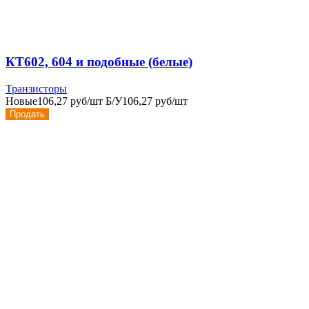
КТ602, 604 и подобные (белые)
Транзисторы
Новые
106,27 руб/шт
Б/У
106,27 руб/шт
Продать