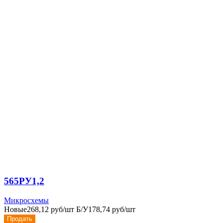
565РУ1,2
Микросхемы
Новые
268,12 руб/шт
Б/У
178,74 руб/шт
Продать