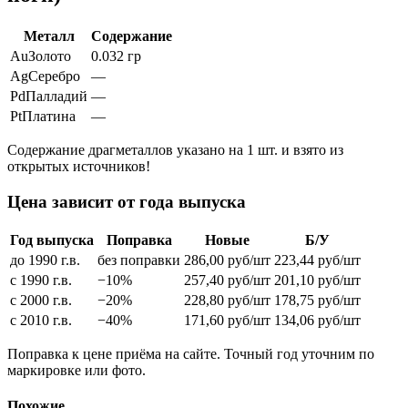
Металл
Содержание
Au
Золото
0.032 гр
Ag
Серебро
—
Pd
Палладий
—
Pt
Платина
—
Содержание драгметаллов указано на 1 шт. и взято из
открытых источников!
Цена зависит от года выпуска
Год выпуска
Поправка
Новые
Б/У
до 1990 г.в.
без поправки
286,00
руб/шт
223,44
руб/шт
с 1990 г.в.
−10%
257,40
руб/шт
201,10
руб/шт
с 2000 г.в.
−20%
228,80
руб/шт
178,75
руб/шт
с 2010 г.в.
−40%
171,60
руб/шт
134,06
руб/шт
Поправка к цене приёма на сайте. Точный год уточним по
маркировке или фото.
Похожие