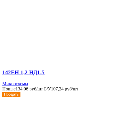
142ЕН 1,2 НД1-5
Микросхемы
Новые
134,06 руб/шт
Б/У
107,24 руб/шт
Продать