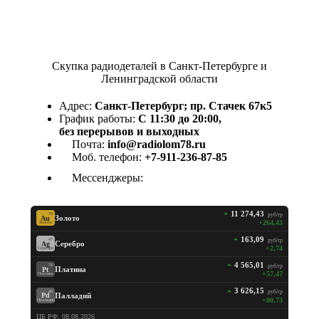
Скупка радиодеталей в Санкт-Петербурге и
Ленинградской области
Адрес:
Санкт-Петербург; пр. Стачек 67к5
График работы:
С 11:30 до 20:00,
без перерывов и выходных
Почта:
info@radiolom78.ru
Моб. телефон:
+7-911-236-87-85
Мессенджеры:
11 274,43
руб/гр
79
Золото
Au
+264,43
Золото
163,09
руб/гр
47
Серебро
Ag
+2,74
Серебро
4 565,01
руб/гр
78
Платина
Pt
+57,47
Платина
3 626,15
руб/гр
46
Палладий
Pd
+80,73
Палладий
ЦБ РФ, 08.08.2026