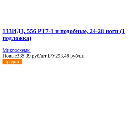
133ИД3, 556 РТ7-1 и подобные, 24-28 ноги (1
подложка)
Микросхемы
Новые
335,39 руб/шт
Б/У
293,46 руб/шт
Продать