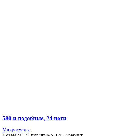
580 и подобные, 24 ноги
Микросхемы
Новые
234,77 руб/шт
Б/У
184,47 руб/шт