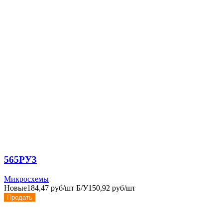
565РУ3
Микросхемы
Новые
184,47 руб/шт
Б/У
150,92 руб/шт
Продать