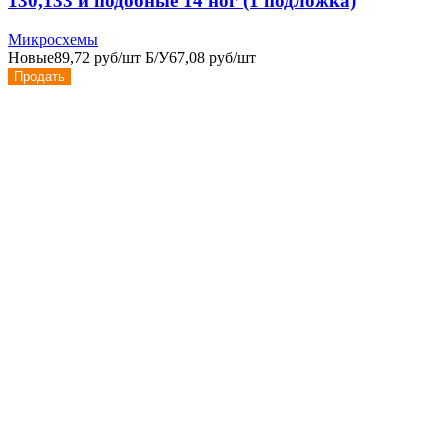
130,133 и подобные 14 ног (1 подложка)
Микросхемы
Новые
89,72 руб/шт
Б/У
67,08 руб/шт
Продать