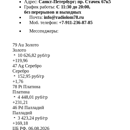
Адрес:
Санкт-Петербург; пр. Стачек 67к5
График работы:
С 11:30 до 20:00,
без перерывов и выходных
Почта:
info@radiolom78.ru
Моб. телефон:
+7-911-236-87-85
Мессенджеры:
79
Au
Золото
Золото
10 626,82
руб/гр
+119,96
47
Ag
Серебро
Серебро
152,95
руб/гр
+1,76
78
Pt
Платина
Платина
4 448,01
руб/гр
+231,21
46
Pd
Палладий
Палладий
3 423,24
руб/гр
+169,18
ЦБ РФ, 06.08.2026