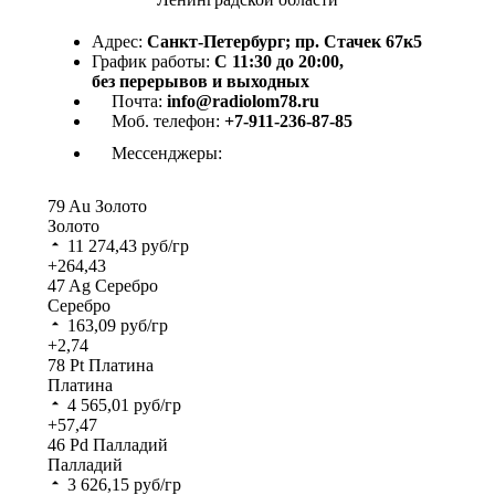
Адрес:
Санкт-Петербург; пр. Стачек 67к5
График работы:
С 11:30 до 20:00,
без перерывов и выходных
Почта:
info@radiolom78.ru
Моб. телефон:
+7-911-236-87-85
Мессенджеры:
79
Au
Золото
Золото
11 274,43
руб/гр
+264,43
47
Ag
Серебро
Серебро
163,09
руб/гр
+2,74
78
Pt
Платина
Платина
4 565,01
руб/гр
+57,47
46
Pd
Палладий
Палладий
3 626,15
руб/гр