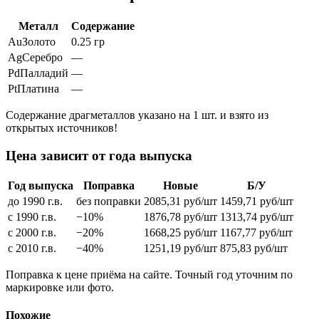
Металл
Содержание
Au
Золото
0.25 гр
Ag
Серебро
—
Pd
Палладий
—
Pt
Платина
—
Содержание драгметаллов указано на 1 шт. и взято из
открытых источников!
Цена зависит от года выпуска
Год выпуска
Поправка
Новые
Б/У
до 1990 г.в.
без поправки
2085,31
руб/шт
1459,71
руб/шт
с 1990 г.в.
−10%
1876,78
руб/шт
1313,74
руб/шт
с 2000 г.в.
−20%
1668,25
руб/шт
1167,77
руб/шт
с 2010 г.в.
−40%
1251,19
руб/шт
875,83
руб/шт
Поправка к цене приёма на сайте. Точный год уточним по
маркировке или фото.
Похожие