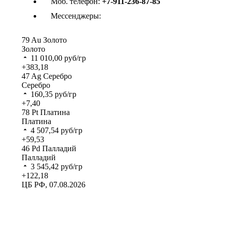
Моб. телефон:
+7-911-236-87-85
Мессенджеры:
79
Au
Золото
Золото
11 010,00
руб/гр
+383,18
47
Ag
Серебро
Серебро
160,35
руб/гр
+7,40
78
Pt
Платина
Платина
4 507,54
руб/гр
+59,53
46
Pd
Палладий
Палладий
3 545,42
руб/гр
+122,18
ЦБ РФ, 07.08.2026