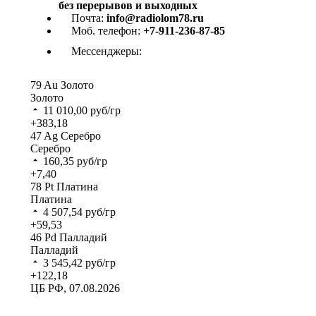
без перерывов и выходных
Почта:
info@radiolom78.ru
Моб. телефон:
+7-911-236-87-85
Мессенджеры:
79
Au
Золото
Золото
11 010,00
руб/гр
+383,18
47
Ag
Серебро
Серебро
160,35
руб/гр
+7,40
78
Pt
Платина
Платина
4 507,54
руб/гр
+59,53
46
Pd
Палладий
Палладий
3 545,42
руб/гр
+122,18
ЦБ РФ, 07.08.2026