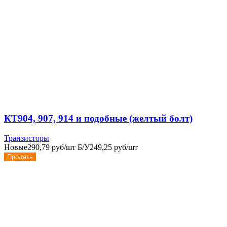
КТ904, 907, 914 и подобные (желтый болт)
Транзисторы
Новые
290,79 руб/шт
Б/У
249,25 руб/шт
Продать