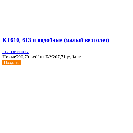
КТ610, 613 и подобные (малый вертолет)
Транзисторы
Новые
290,79 руб/шт
Б/У
207,71 руб/шт
Продать