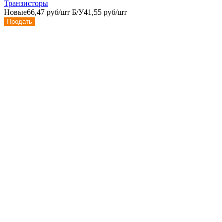
Транзисторы
Новые
66,47 руб/шт
Б/У
41,55 руб/шт
Продать