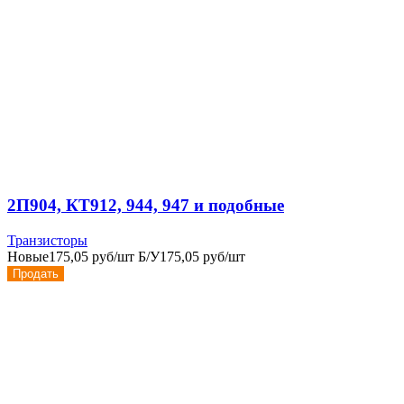
2П904, КТ912, 944, 947 и подобные
Транзисторы
Новые
175,05 руб/шт
Б/У
175,05 руб/шт
Продать