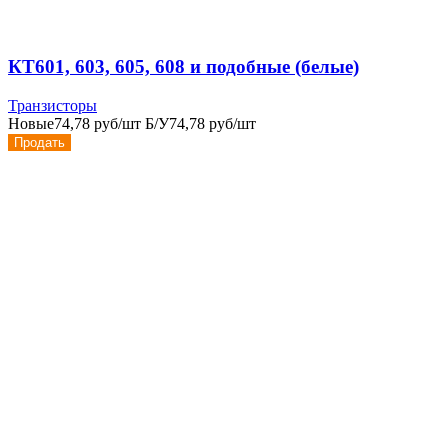
КТ601, 603, 605, 608 и подобные (белые)
Транзисторы
Новые
74,78 руб/шт
Б/У
74,78 руб/шт
Продать