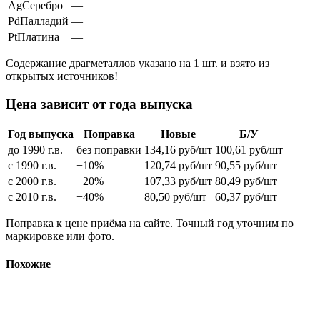
Ag
Серебро
—
Pd
Палладий
—
Pt
Платина
—
Содержание драгметаллов указано на 1 шт. и взято из
открытых источников!
Цена зависит от года выпуска
Год выпуска
Поправка
Новые
Б/У
до 1990 г.в.
без поправки
134,16
руб/шт
100,61
руб/шт
с 1990 г.в.
−10%
120,74
руб/шт
90,55
руб/шт
с 2000 г.в.
−20%
107,33
руб/шт
80,49
руб/шт
с 2010 г.в.
−40%
80,50
руб/шт
60,37
руб/шт
Поправка к цене приёма на сайте. Точный год уточним по
маркировке или фото.
Похожие