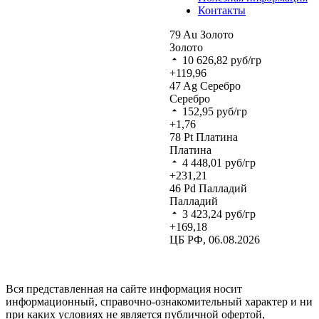
Контакты
79
Au
Золото
Золото
10 626,82
руб/гр
+119,96
47
Ag
Серебро
Серебро
152,95
руб/гр
+1,76
78
Pt
Платина
Платина
4 448,01
руб/гр
+231,21
46
Pd
Палладий
Палладий
3 423,24
руб/гр
+169,18
ЦБ РФ, 06.08.2026
Вся представленная на сайте информация носит
информационный, справочно-ознакомительный характер и ни
при каких условиях не является публичной офертой,